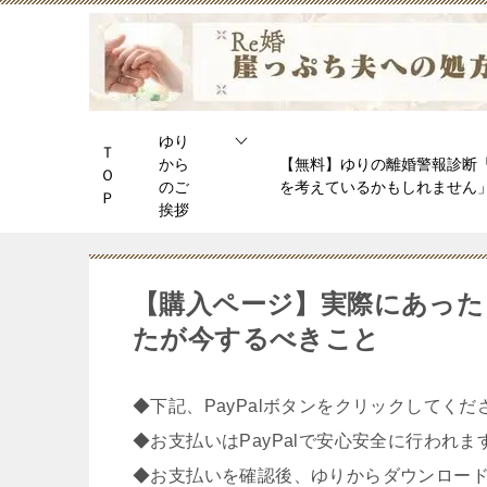
ゆり
Ｔ
から
【無料】ゆりの離婚警報診断
Ｏ
のご
を考えているかもしれません
Ｐ
挨拶
【購入ページ】実際にあった
たが今するべきこと
◆下記、PayPalボタンをクリックしてくだ
◆お支払いはPayPalで安心安全に行われま
◆お支払いを確認後、ゆりからダウンロード