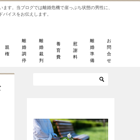
います。当ブログでは離婚危機で崖っぷち状態の男性に、
ドバイスをお伝えします。
離
離
離
お
養
慰
親
婚
婚
婚
問
育
謝
権
調
裁
準
合
費
料
停
判
備
せ
な