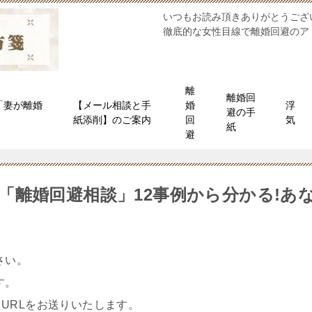
いつもお読み頂きありがとうござ
徹底的な女性目線で離婚回避のア
離
離婚回
「妻が離婚
【メール相談と手
婚
浮
避の手
」
紙添削】のご案内
回
気
紙
避
「離婚回避相談」12事例から分かる!あ
さい。
す。
URLをお送りいたします。