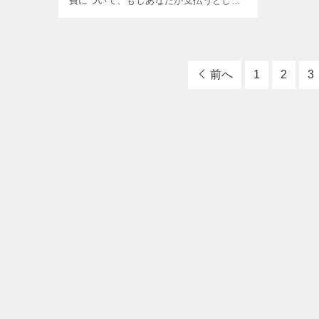
費について、もしあなたが支払うとした
らいくらになるのかは既にお伝えしまし
たね。 もし妻と離婚したら養育費はいく
ら支払うのか?計算表で […]
前へ
1
2
3