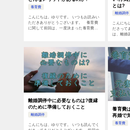
とは?
養育費
離婚調停
こんにちは。ゆりです。 いつもお読みい
ただきありがとうございます。 養育費
こんにち
に関して前回は、一度決まった養育費を
ださって
減額する手順や条件についてお伝えしま
は、離婚
した。 養育費を減額したい場合はどうす
きたいこ
るのか?手順と4つの条 […]
調停中に
ために準備
離婚調停中に必要なものは?復縁
のために準備しておくこと
養育費
離婚調停
再婚で
養育費
こんにちは、ゆりです。 いつも読んでく