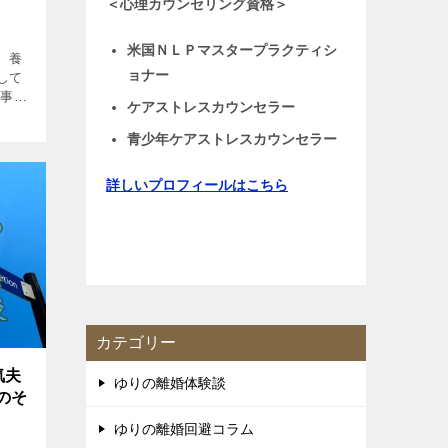
＜心理カウンセリング資格＞
米国ＮＬＰマスタープラクティシ
、養
ョナー
して
記事は
ケアストレスカウンセラー
払う
!?
青少年ケアストレスカウンセラー
詳しいプロフィールはこちら
カテゴリー
気夫
ゆりの離婚体験談
のそ
ゆりの離婚回避コラム