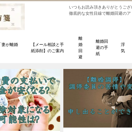
いつもお読み頂きありがとうござ
徹底的な女性目線で離婚回避のア
離
離婚回
「妻が離婚
【メール相談と手
婚
浮
避の手
」
紙添削】のご案内
回
気
紙
避