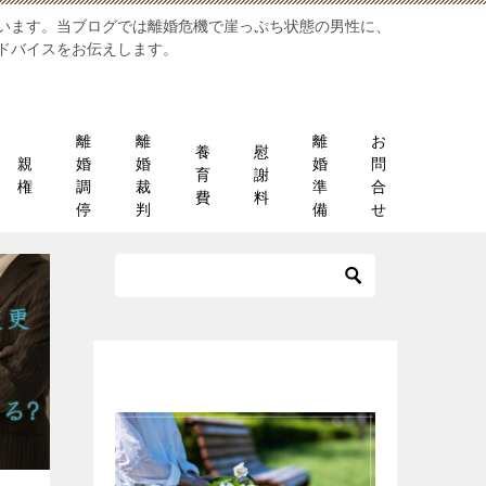
います。当ブログでは離婚危機で崖っぷち状態の男性に、
ドバイスをお伝えします。
離
離
離
お
養
慰
親
婚
婚
婚
問
育
謝
権
調
裁
準
合
費
料
停
判
備
せ