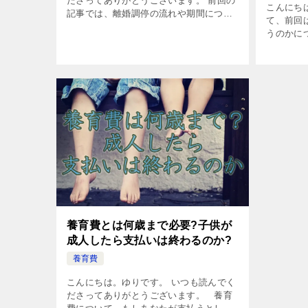
ださってありがとうございます。 前回の
こんにち
記事では、離婚調停の流れや期間につい
て、前回
てお伝えしました。 離婚調停の期間と
うのかに
流れは？浮気夫が知っておくべき不成立
とは何歳
のその後 […]
いは終わ
当時の […
養育費とは何歳まで必要?子供が
成人したら支払いは終わるのか?
養育費
こんにちは。ゆりです。 いつも読んでく
ださってありがとうございます。 養育