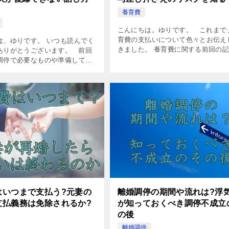
養育費
こんにちは。ゆりです。 これまで
育費の支払いについて色々とお伝え
は、ゆりです。 いつも読んでく
きました。 養育費に関する前回の
ありがとうございます。 前回
こちらです。 養育費はいつまで支
調停で必要なものや準備してお
の?元妻が再婚したら支払義務はない
とついてお話ししました。 離婚
では、 […]
必要なものは？浮気夫が復縁の
しておくこと […]
離婚調停の期間や流れは?浮
はいつまで支払う?元妻の
が知っておくべき調停不成立
支払義務は免除されるか?
の後
離婚調停