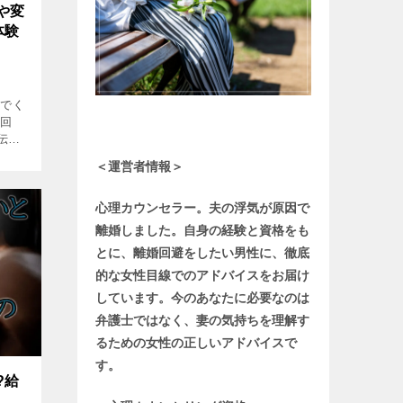
や変
体験
んでく
前回
伝え
てはい
＜運営者情報＞
方 み
心理カウンセラー。夫の浮気が原因で
離婚しました。自身の経験と資格をも
とに、離婚回避をしたい男性に、徹底
的な女性目線でのアドバイスをお届け
しています。今のあなたに必要なのは
弁護士ではなく、妻の気持ちを理解す
るための女性の正しいアドバイスで
す。
?給