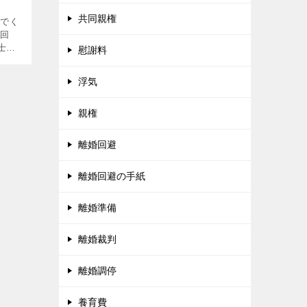
共同親権
んでく
前回
士を
慰謝料
しま
夫は弁
浮気
場
親権
離婚回避
離婚回避の手紙
離婚準備
離婚裁判
離婚調停
養育費