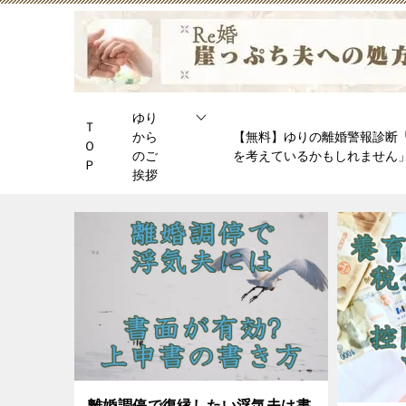
ゆり
Ｔ
から
【無料】ゆりの離婚警報診断
Ｏ
のご
を考えているかもしれません
Ｐ
挨拶
離婚調停で復縁したい浮気夫は書