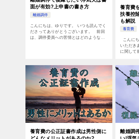
面が有効?上申書の書き方
養育費
扶養控
離婚調停
も解説
こんにちは、ゆりです。 いつも読んでく
養育費
ださってありがとうございます。 前回
は、調停委員への苦情とはどのようなも
こんにち
のか？についてお話ししました。 離婚調
いただき
停委員への苦情とは?妻の味方ばかりする
に関して
時の対処法も &nb […]
を男性目
の公正証
トがあるのか
養育費の公正証書作成は男性側に
離婚調
どんなメリットがあるのか?
い!浮