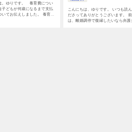
は。ゆりです。 養育費につい
は子どもが何歳になるまで支払
こんにちは、ゆりです。 いつも読
ついてお伝えしました。 養育費
ださってありがとうございます。 
まで必要?子供が成人したら支払
は、離婚調停で復縁したいなら弁護
るのか? 養育費は、支払い開始
つけるべきなのか？についてお伝え
]
した。 離婚調停で復縁したい浮気
護士なしで大丈夫？気になる費用相
[…]