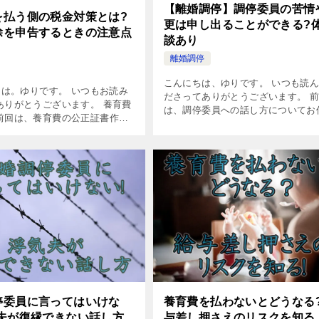
【離婚調停】調停委員の苦情
を払う側の税金対策とは?
更は申し出ることができる?
除を申告するときの注意点
談あり
離婚調停
こんにちは、ゆりです。 いつも読
は。ゆりです。 いつもお読み
ださってありがとうございます。 
ありがとうございます。 養育費
は、調停委員への話し方についてお
前回は、養育費の公正証書作成
しましたね。 離婚調停委員に言っ
線で紐解いてみました。 養育費
けない!浮気夫が復縁できない話し
書作成は男性側にどんなメリッ
なさんは調停委員にど […]
? &nb […]
停委員に言ってはいけな
養育費を払わないとどうなる
気夫が復縁できない話し方
与差し押さえのリスクを知る